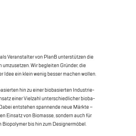
als Ver­an­stal­ter von PlanB un­ter­stüt­zen die
n um­zu­set­zen. Wir be­glei­ten Grün­der, die
er Idee ein klein we­nig bes­ser ma­chen wol­len.
­sier­ten hin zu ei­ner bio­ba­sier­ten In­dus­trie­
n­satz ei­ner Viel­zahl un­ter­schied­li­cher bio­ba­
. Da­bei ent­ste­hen span­nen­de neue Märk­te –
chen Ein­satz von Bio­mas­se, son­dern auch für
 Bio­po­ly­mer bis hin zum De­si­gner­mö­bel.