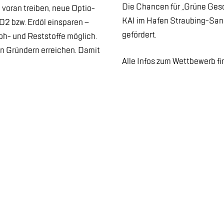
Die Chan­cen für „Grü­ne Ge­sc
vor­an trei­ben, neue Op­tio­
KAI im Ha­fen Strau­bing-Sand
O2 bzw. Erd­öl ein­spa­ren –
ge­för­dert.
Roh- und Rest­stof­fe mög­lich.
n Grün­dern er­rei­chen. Da­mit
Alle In­fos zum Wett­be­werb f