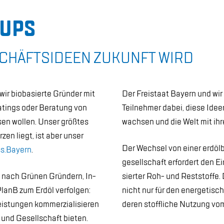
-UPS
SCHÄFTS­IDE­EN ZU­KUNFT WIRD
r bio­ba­sier­te Grün­der mit
Der Frei­staat Bay­ern und wir 
a­tings oder Be­ra­tung von
Teil­neh­mer da­bei, die­se Ide­e
sen wol­len. Un­ser grö­ß­tes
wach­sen und die Welt mit ih­r
zen liegt, ist aber un­ser
Der Wech­sel von ei­ner erd­öl­ba
ss.Bay­ern
.
ge­sell­schaft er­for­dert den Ei
e nach Grü­nen Grün­dern, In­
sier­ter Roh- und Rest­stof­fe
lanB zum Erd­öl ver­fol­gen:
nicht nur für den en­er­ge­ti­s
is­tun­gen kom­mer­zia­li­sie­ren
de­ren stoff­li­che Nut­zung vom
und Ge­sell­schaft bie­ten.