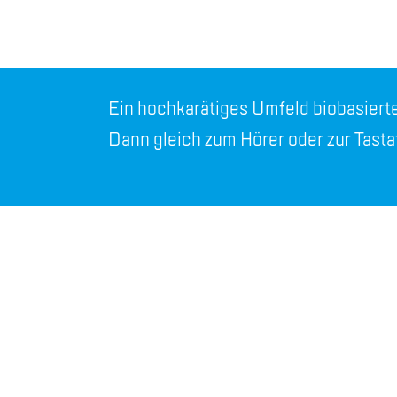
Ein hoch­ka­rä­ti­ges Um­feld bio­ba­sier­
Dann gleich zum Hö­rer oder zur Tas­ta­t