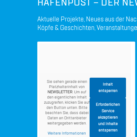
HAFENPOST – DER NE
Aktuelle Projekte, Neues aus der Nac
Köpfe & Geschichten, Veranstaltunge
Sie sehen gerade einen
Inhalt
Platzhalterinhalt von
entsperren
NEWSLETTER
. Um auf
den eigentlichen Inhalt
zuzugreifen, klicken Sie auf
Erforderlichen
den Button unten. Bitte
Service
beachten Sie, dass dabei
akzeptieren
Daten an Drittanbieter
weitergegeben werden.
und Inhalte
entsperren
Weitere Informationen