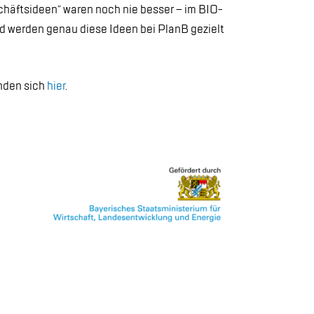
häfts­ide­en“ wa­ren noch nie bes­ser – im BIO-
 wer­den ge­nau die­se Ide­en bei PlanB ge­zielt
in­den sich
hier
.