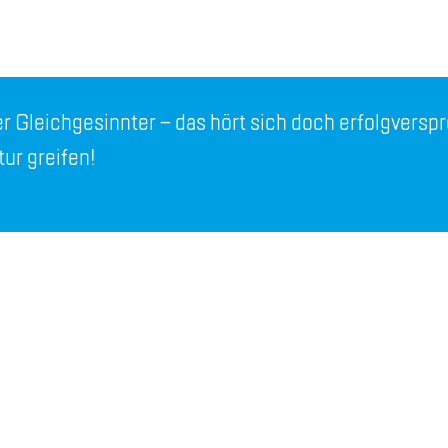
ter Gleich­ge­sinn­ter – das hört sich doch er­folg­ver­spr
ur grei­fen!