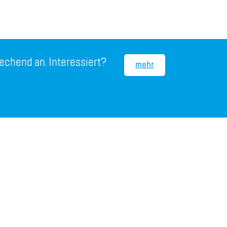
e­chend an. In­ter­es­siert?
mehr