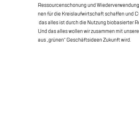
Res­sour­cen­scho­nung und Wie­der­ver­wen­dung 
nen für die Kreis­lauf­wirt­schaft schaf­fen und C
das al­les ist durch die Nut­zung bio­ba­sier­ter 
Und das al­les wol­len wir zu­sam­men mit un­se­re
aus „grü­nen“ Ge­schäfts­ide­en Zu­kunft wird.