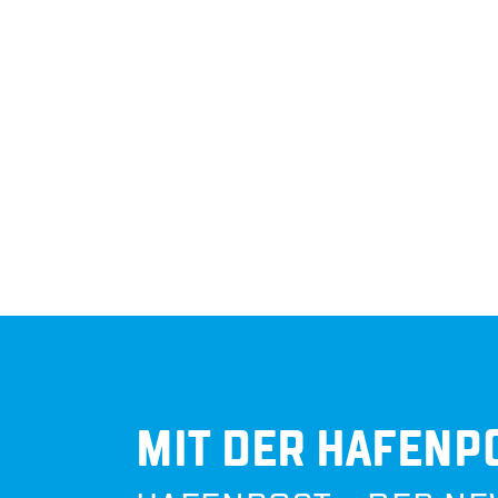
DER STAND­ORT IN BAY­ER
MIT DER HAFENPO