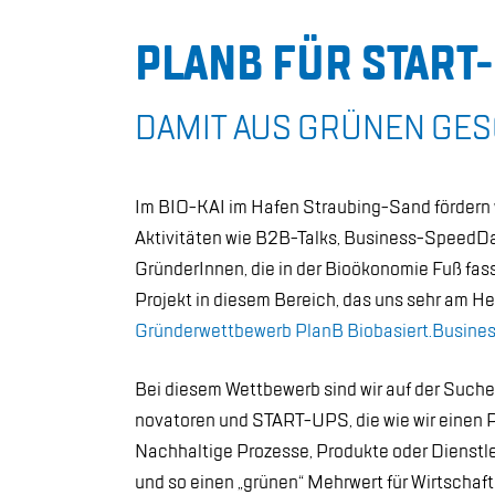
PLANB FÜR START
DA­MIT AUS GRÜ­NEN GE­
Im BIO-KAI im Ha­fen Strau­bing-Sand för­dern wi
Ak­ti­vi­tä­ten wie B2B-Talks, Busi­ness-Speed­D
Grün­de­rIn­nen, die in der Bio­öko­no­mie Fuß fas­
Pro­jekt in die­sem Be­reich, das uns sehr am Her­
Grün­der­wett­be­werb PlanB Bio­ba­siert.Busi­ne
Bei die­sem Wett­be­werb sind wir auf der Su­ch
no­va­to­ren und START-UPS, die wie wir ei­nen P
Nach­hal­ti­ge Pro­zes­se, Pro­duk­te oder Dienst­le
und so ei­nen „grü­nen“ Mehr­wert für Wirt­schaft 